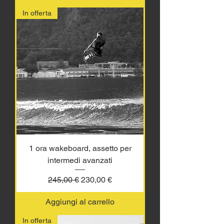
In offerta
1 ora wakeboard, assetto per
intermedi avanzati
Prezzo regolare
Prezzo scontato
245,00 €
230,00 €
Aggiungi al carrello
In offerta