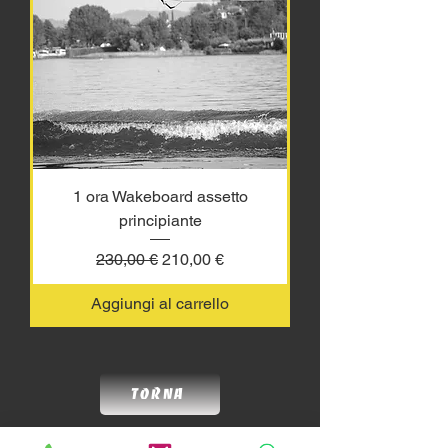
1 ora Wakeboard assetto
principiante
Prezzo regolare
Prezzo scontato
230,00 €
210,00 €
Aggiungi al carrello
Torna