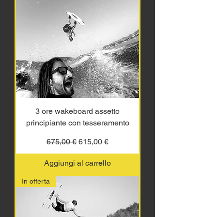
3 ore wakeboard assetto
principiante con tesseramento
Prezzo regolare
Prezzo scontato
675,00 €
615,00 €
Aggiungi al carrello
In offerta