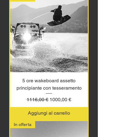
5 ore wakeboard assetto
principiante con tesseramento
Prezzo regolare
Prezzo scontato
1116,00 €
1000,00 €
Aggiungi al carrello
In offerta