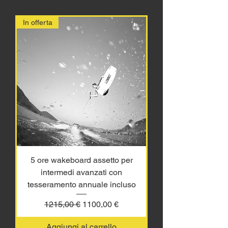
In offerta
5 ore wakeboard assetto per
intermedi avanzati con
tesseramento annuale incluso
Prezzo regolare
Prezzo scontato
1215,00 €
1100,00 €
Aggiungi al carrello