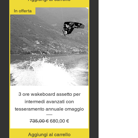
In offerta
3 ore wakeboard assetto per
intermedi avanzati con
tesseramento annuale omaggio
Prezzo regolare
Prezzo scontato
735,00 €
680,00 €
Aggiungi al carrello