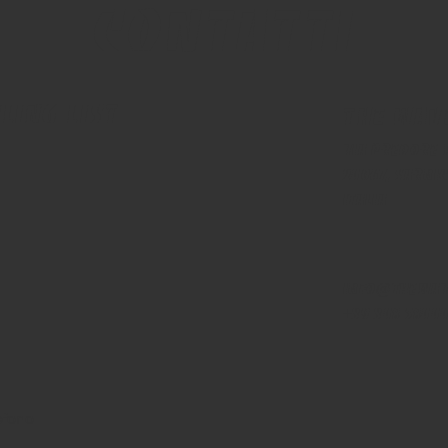
contatti
iling List
The Wav
Via Predore 
24067, Sarnic
Italia
info@thewav
+39 348 5844