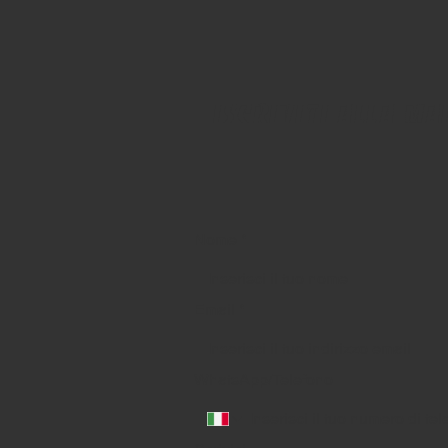
iscriviti alla ma
Nome
*
Email
*
WhatsApp/Telefono