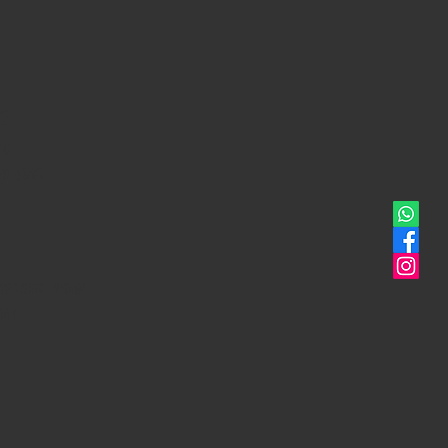
e
14
o (BG)
eitaly.com
464