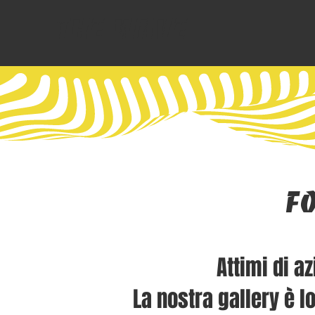
The Wave
F
Attimi di a
La nostra gallery è l