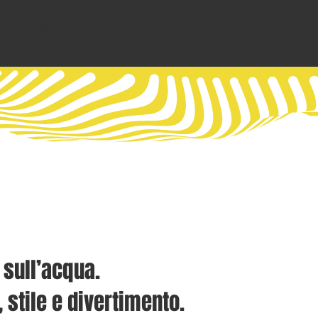
Accedi
ta
Contatti
 sull’acqua.
 stile e divertimento.