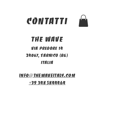
contatti
The Wave
Via Predore 14
24067, Sarnico (BG)
Italia
info@thewaveitaly.com
+39 348 5844464