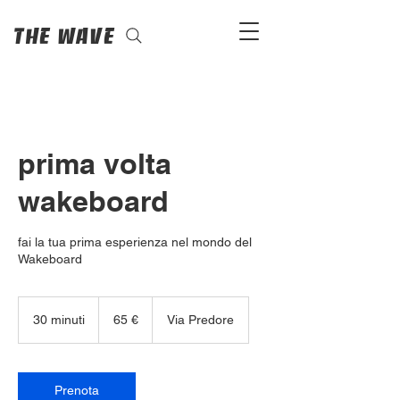
The Wave
prima volta
wakeboard
fai la tua prima esperienza nel mondo del
Wakeboard
65
euro
30 minuti
3
65 €
Via Predore
0
m
i
n
Prenota