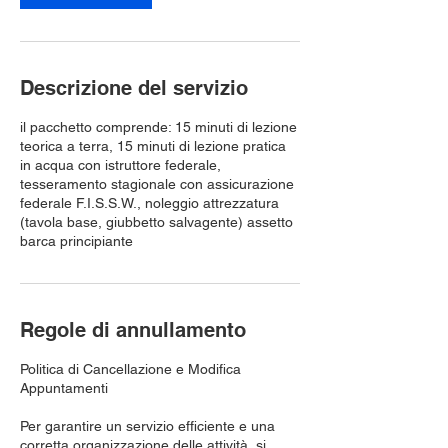
u
t
i
Descrizione del servizio
il pacchetto comprende: 15 minuti di lezione
teorica a terra, 15 minuti di lezione pratica
in acqua con istruttore federale,
tesseramento stagionale con assicurazione
federale F.I.S.S.W., noleggio attrezzatura
(tavola base, giubbetto salvagente) assetto
barca principiante
Regole di annullamento
Politica di Cancellazione e Modifica
Appuntamenti
Per garantire un servizio efficiente e una
corretta organizzazione delle attività, si