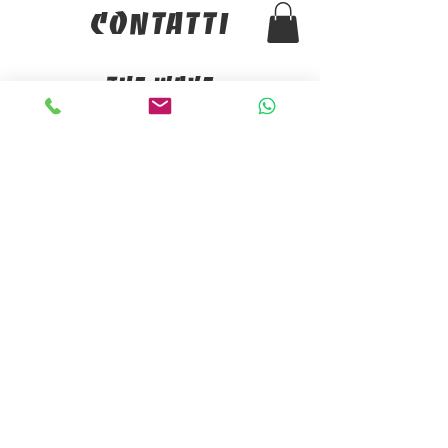
contatti
The Wave
Via Predore 14
24067, Sarnico (BG)
Italia
info@thewaveitaly.com
+39 348 5844464