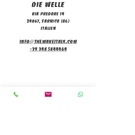
Die Welle
Via Predore 14
24067, Sarnico (BG)
Italien
info@thewaveitaly.com
+39 348 5844464