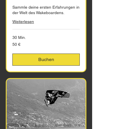
Sammle deine ersten Erfahrungen in
der Welt des Wakeboardens.
Weiterlesen
30 Min.
50
50 €
Euro
Buchen