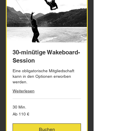
30-minütige Wakeboard-
Session
Eine obligatorische Mitgliedschaft
kann in den Optionen erworben
werden.
Weiterlesen
30 Min.
Ab
Ab 110 €
110
Euro
Buchen