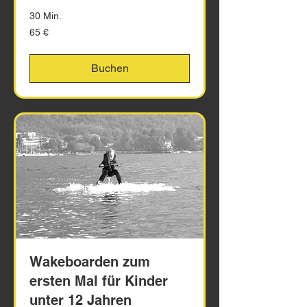
30 Min.
65
65 €
Euro
Buchen
Wakeboarden zum
ersten Mal für Kinder
unter 12 Jahren