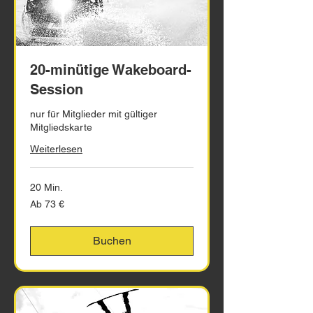
20-minütige Wakeboard-
Session
nur für Mitglieder mit gültiger
Mitgliedskarte
Weiterlesen
20 Min.
Ab
Ab 73 €
73
Euro
Buchen