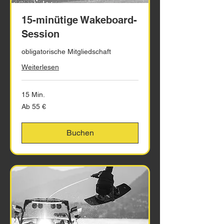
15-minütige Wakeboard-
Session
obligatorische Mitgliedschaft
Weiterlesen
15 Min.
Ab
Ab 55 €
55
Euro
Buchen