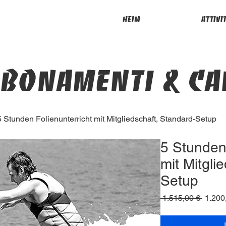
Heim
attivi
bonamenti & c
5 Stunden Folienunterricht mit Mitgliedschaft, Standard-Setup
5 Stunden 
mit Mitgli
Setup
Standa
 1.515,00 € 
1.200