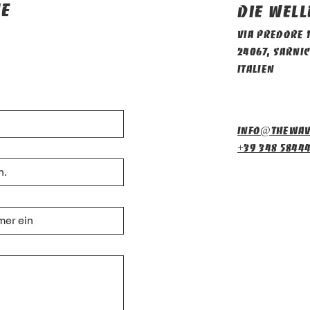
ie
Die Well
Via Predore 
24067, Sarnic
Italien
info@thewav
+39 348 5844