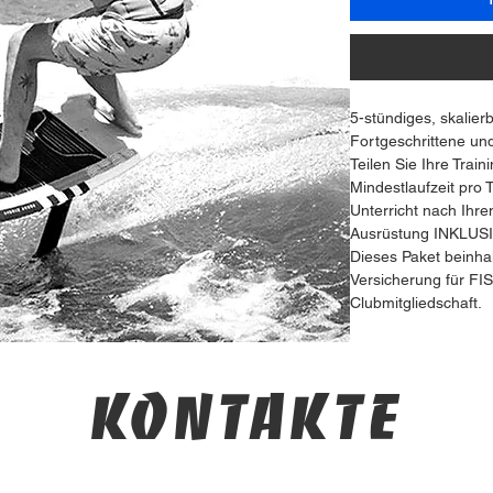
5-stündiges, skalier
Fortgeschrittene und
Teilen Sie Ihre Trai
Mindestlaufzeit pro 
Unterricht nach Ihr
Ausrüstung INKLUS
Dieses Paket beinhal
Versicherung für FIS
Clubmitgliedschaft.
Kontakte