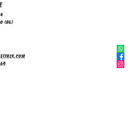
e
14
o (BG)
eitaly.com
464