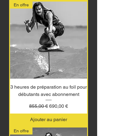
En offre
3 heures de préparation au foil pour
débutants avec abonnement
Prix original
Prix promotionnel
855,00 €
690,00 €
Ajouter au panier
En offre