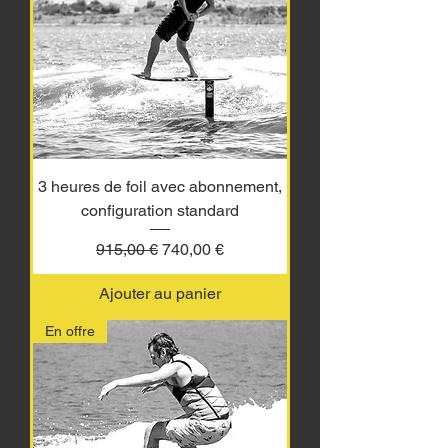
3 heures de foil avec abonnement,
configuration standard
Prix original
Prix promotionnel
915,00 €
740,00 €
Ajouter au panier
En offre