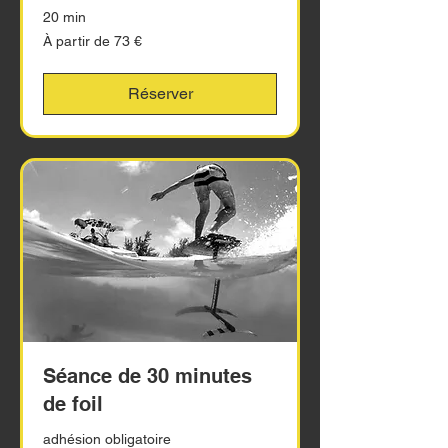
20 min
À
À partir de 73 €
partir
de
73
euros
Réserver
Séance de 30 minutes
de foil
adhésion obligatoire