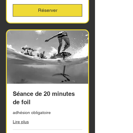
55
euros
Réserver
Séance de 20 minutes
de foil
adhésion obligatoire
Lire plus