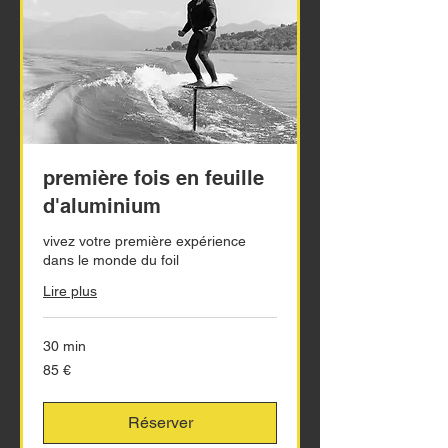
première fois en feuille
d'aluminium
vivez votre première expérience
dans le monde du foil
Lire plus
30 min
85
85 €
euros
Réserver