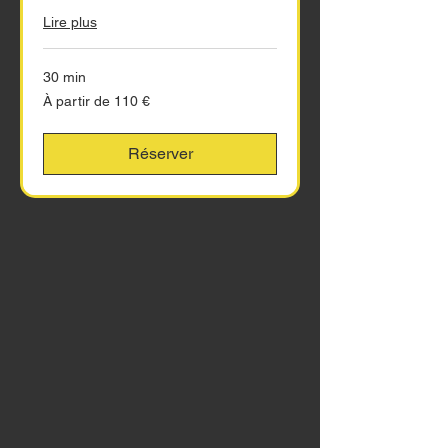
Lire plus
30 min
À
À partir de 110 €
partir
de
110
euros
Réserver