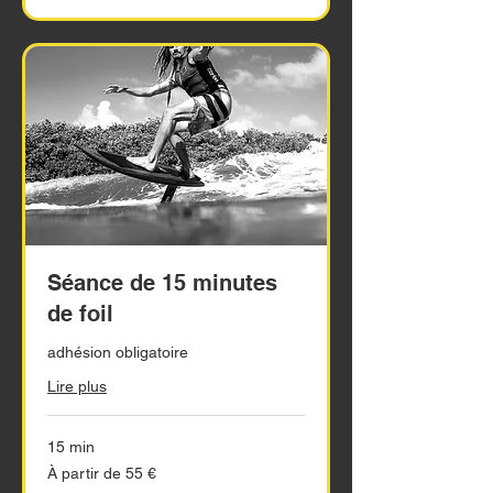
Séance de 15 minutes
de foil
adhésion obligatoire
Lire plus
15 min
À
À partir de 55 €
partir
de