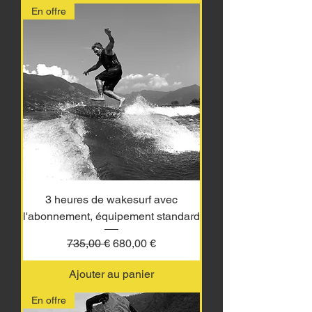
En offre
3 heures de wakesurf avec
l'abonnement, équipement standard
Prix original
Prix promotionnel
735,00 €
680,00 €
Ajouter au panier
En offre