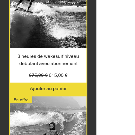
3 heures de wakesurf niveau
débutant avec abonnement
Prix original
Prix promotionnel
675,00 €
615,00 €
Ajouter au panier
En offre