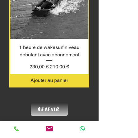
1 heure de wakesurf niveau
débutant avec abonnement
Prix original
Prix promotionnel
230,00 €
210,00 €
Ajouter au panier
Revenir