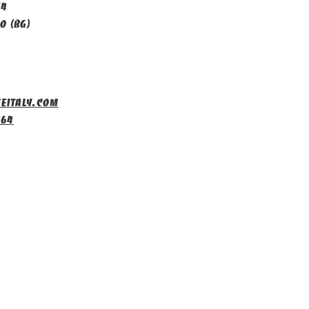
14
o (BG)
eitaly.com
464