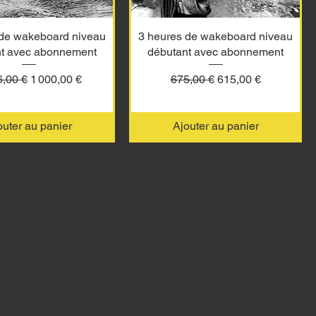
 de wakeboard niveau
3 heures de wakeboard niveau
nt avec abonnement
débutant avec abonnement
original
Prix promotionnel
Prix original
Prix promotionnel
6,00 €
1 000,00 €
675,00 €
615,00 €
outer au panier
Ajouter au panier