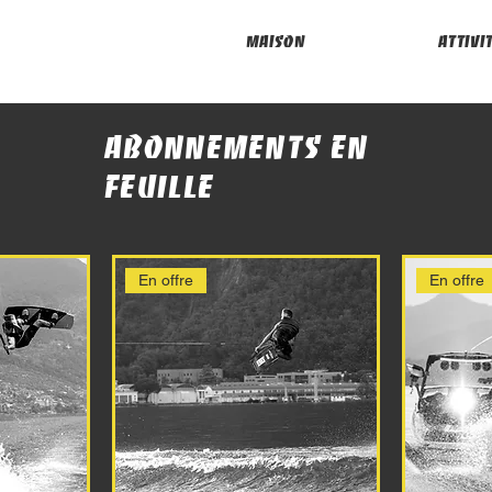
Maison
attivi
Abonnements en
feuille
En offre
En offre