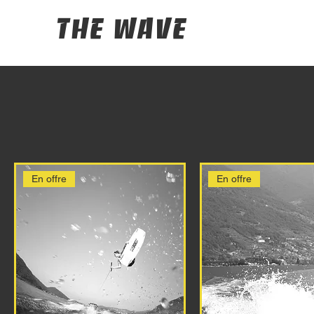
The Wave
En offre
En offre