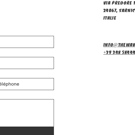
Via Predore 
24067, Sarnic
Italie
info@thewav
+39 348 5844