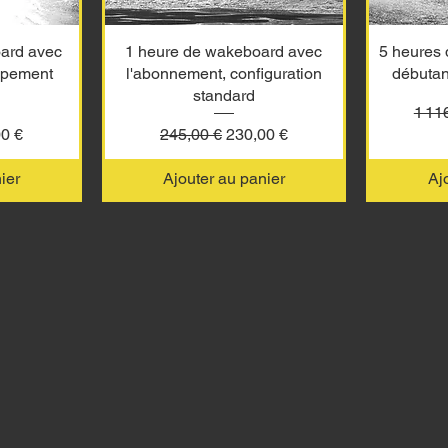
ard avec
1 heure de wakeboard avec
5 heures
ipement
l'abonnement, configuration
débuta
standard
Prix 
1 11
promotionnel
Prix original
Prix promotionnel
0 €
245,00 €
230,00 €
ier
Ajouter au panier
Aj