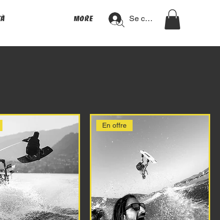
Se connecter
tà
More
En offre