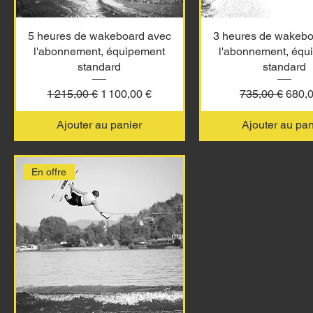
5 heures de wakeboard avec
3 heures de wakebo
l'abonnement, équipement
l'abonnement, équ
standard
standard
Prix original
Prix promotionnel
Prix original
Prix 
1 215,00 €
1 100,00 €
735,00 €
680,0
Ajouter au panier
Ajouter au pan
En offre