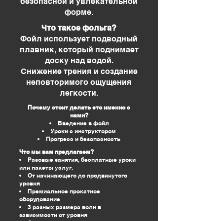
безопасной и увлекательной
форме.
Что такое фольга?
Фойл использует подводный
плавник, который поднимает
доску над водой.
Снижение трения и создание
неповторимого ощущения
легкости.
Почему стоит делать это именно с
нами?
Введение в фойл
Уроки с инструктором
Прогресс и безопасность
Что мы вам предлагаем?
Разовые занятия, бесплатные уроки
или пакеты услуг.
От начинающего до продвинутого
уровня
Премиальное прокатное
оборудование
3 разных размера волн в
зависимости от уровня