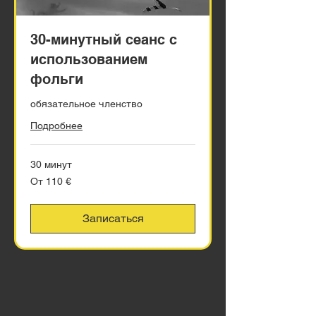
30-минутный сеанс с
использованием
фольги
обязательное членство
Подробнее
30 минут
От
От 110 €
110
евро
Записаться