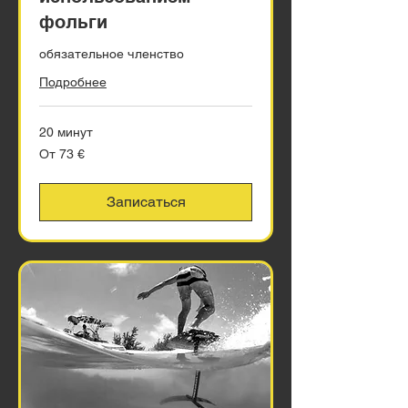
фольги
обязательное членство
Подробнее
20 минут
От
От 73 €
73
евро
Записаться