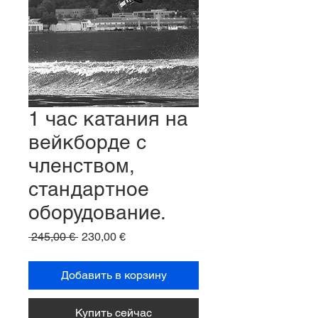
1 час катания на
вейкборде с
членством,
стандартное
оборудование.
Обычная
Спеццена
 245,00 € 
230,00 €
цена
Добавить в корзину
Купить сейчас