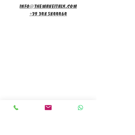
info@thewaveitaly.com
+39 348 5844464
Подпишитесь на
рассылку
Имя
*