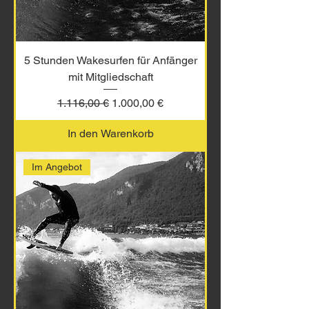
5 Stunden Wakesurfen für Anfänger
mit Mitgliedschaft
Standardpreis
Sale-Preis
1.116,00 €
1.000,00 €
In den Warenkorb
Im Angebot