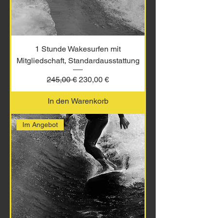
1 Stunde Wakesurfen mit
Mitgliedschaft, Standardausstattung
Standardpreis
Sale-Preis
245,00 €
230,00 €
In den Warenkorb
Im Angebot