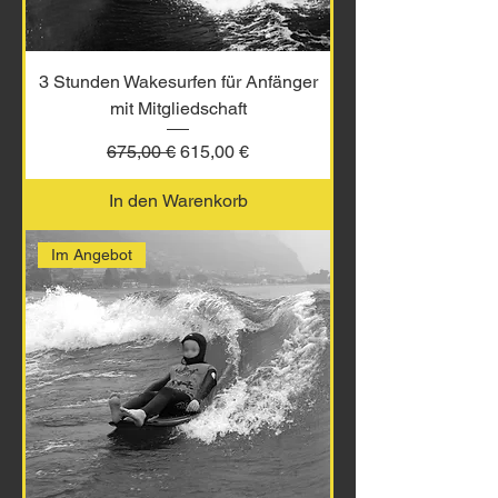
3 Stunden Wakesurfen für Anfänger
mit Mitgliedschaft
Standardpreis
Sale-Preis
675,00 €
615,00 €
In den Warenkorb
Im Angebot