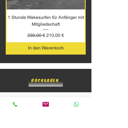
1 Stunde Wakesurfen für Anfänger mit
Mitgliedschaft
Standardpreis
Sale-Preis
230,00 €
210,00 €
In den Warenkorb
Rückgaben
Kontakte
Die Welle