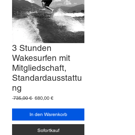
3 Stunden
Wakesurfen mit
Mitgliedschaft,
Standardausstattu
ng
Standardpreis
Sale-
 735,00 € 
680,00 €
Preis
In den Warenkorb
Sofortkauf