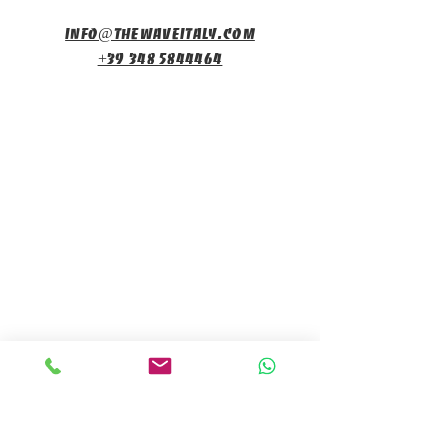
info@thewaveitaly.com
+39 348 5844464
Подпишитесь на
рассылку
Имя
*