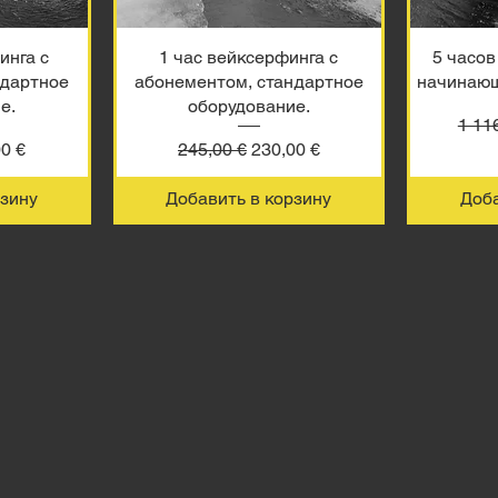
инга с
1 час вейксерфинга с
5 часов
ндартное
абонементом, стандартное
начинающ
е.
оборудование.
Обыч
1 11
а
 со скидкой
Обычная цена
Цена со скидкой
0 €
245,00 €
230,00 €
рзину
Добавить в корзину
Доба