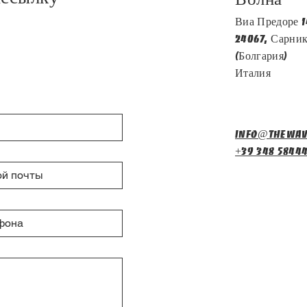
Виа Предоре 1
24067, Сарни
(Болгария)
Италия
info@thewav
+39 348 5844