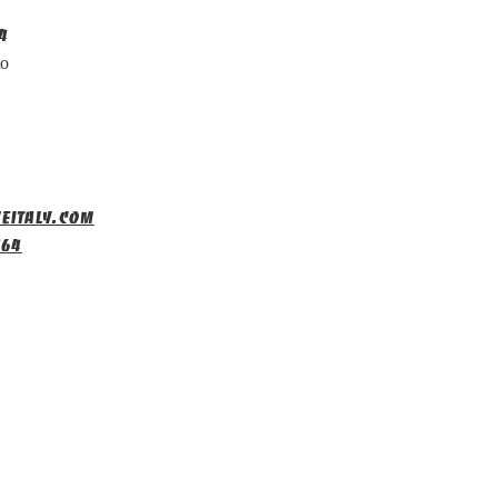
4
ко
eitaly.com
464