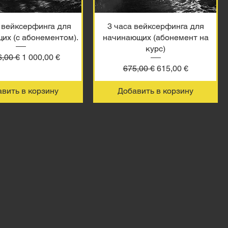
 вейксерфинга для
3 часа вейксерфинга для
их (с абонементом).
начинающих (абонемент на
курс)
ная цена
Цена со скидкой
6,00 €
1 000,00 €
Обычная цена
Цена со скидкой
675,00 €
615,00 €
вить в корзину
Добавить в корзину