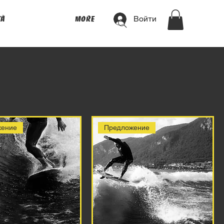
Войти
tà
More
жение
Предложение