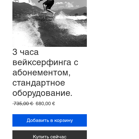
3 часа
вейксерфинга с
абонементом,
стандартное
оборудование.
Обычная
Спеццена
 735,00 € 
680,00 €
цена
Добавить в корзину
Купить сейчас