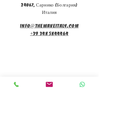
24067, Сарнико (Болгария)
Италия
info@thewaveitaly.com
+39 348 5844464
Подпишитесь на
рассылку