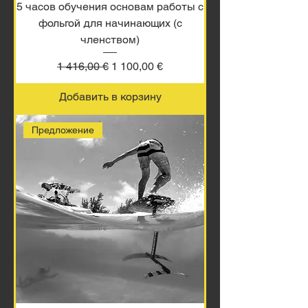
5 часов обучения основам работы с
фольгой для начинающих (с
членством)
Обычная цена
Цена со скидкой
1 416,00 €
1 100,00 €
Добавить в корзину
Предложение