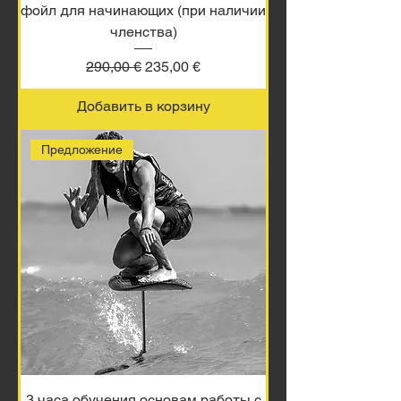
фойл для начинающих (при наличии
членства)
Обычная цена
Цена со скидкой
290,00 €
235,00 €
Добавить в корзину
Предложение
3 часа обучения основам работы с