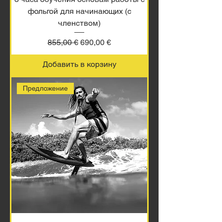
фольгой для начинающих (с
членством)
Обычная цена
Цена со скидкой
855,00 €
690,00 €
Добавить в корзину
Предложение