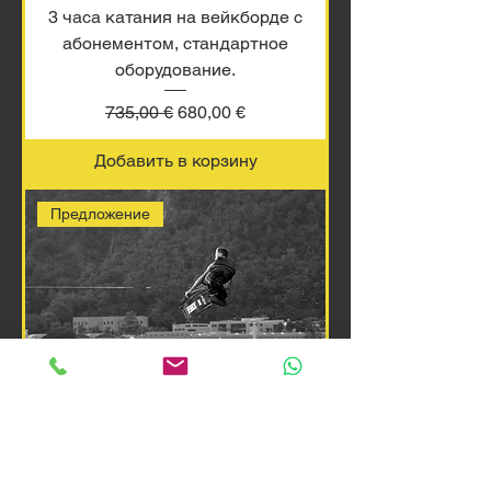
3 часа катания на вейкборде с
абонементом, стандартное
оборудование.
Обычная цена
Цена со скидкой
735,00 €
680,00 €
Добавить в корзину
Предложение