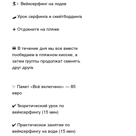
🏄♀️ Вейксерфинг на лодке
🛹 Урок серфинга и скейтбординга
☀️ Отдохните на пляже
🍔 В течение дня мы все вместе 
пообедаем в пляжном киоске, а 
затем группы продолжат сменять 
друг друга.
✨ Пакет «Всё включено» — 85 
евро
✔️ Теоретический урок по 
вейксерфингу (15 мин)
✔️ Практическое занятие по 
вейксерфингу на воде (15 мин)